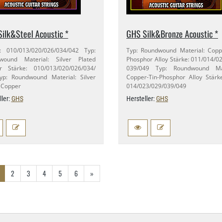
ilk&Steel Acoustic *
GHS Silk&Bronze Acoustic *
: 010/​013/​020/​026/​034/​042 Typ:
Typ: Roundwound Material: Copper
wound Material: Silver Plated
Phosphor Alloy Stärke: 011/​014/​023
 Stärke: 010/​013/​020/​026/​034/​
039/​049 Typ: Roundwound Mat
yp: Roundwound Material: Silver
Copper-​Tin-​Phosphor Alloy Stärke
 Copper
014/​023/​029/​039/​049
ller:
GHS
Hersteller:
GHS
2
3
4
5
6
»