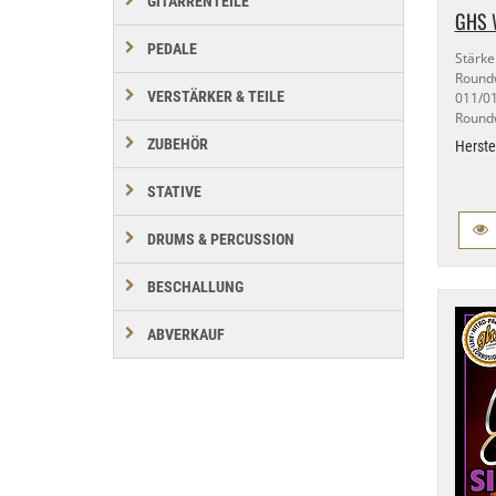
GITARRENTEILE
GHS W
PEDALE
Stärke
Roundw
VERSTÄRKER & TEILE
011/​
Roundw
ZUBEHÖR
Herste
STATIVE
DRUMS & PERCUSSION
BESCHALLUNG
ABVERKAUF