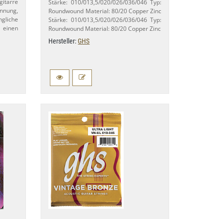
itarre
Stärke: 010/​013,​5/020/​026/​036/​046 Typ:
nung,
Roundwound Material: 80/​20 Copper Zinc
ngliche
Stärke: 010/​013,​5/020/​026/​036/​046 Typ:
 einen
Roundwound Material: 80/​20 Copper Zinc
Hersteller:
GHS