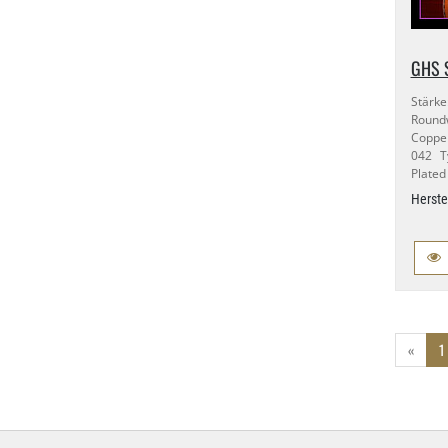
GHS S
Stärke
Round
Copper
042 T
Plated
Herste
«
1