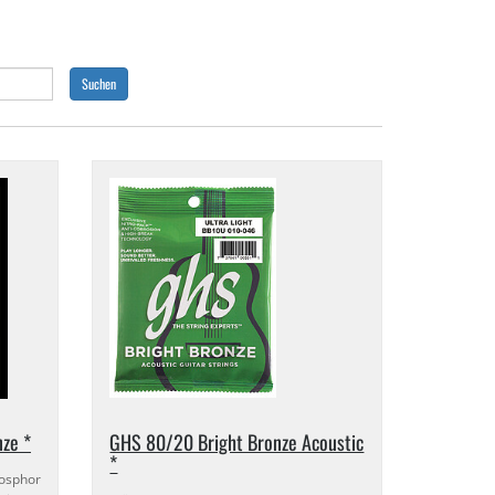
Suchen
ze *
GHS 80/​20 Bright Bronze Acoustic
*
osphor