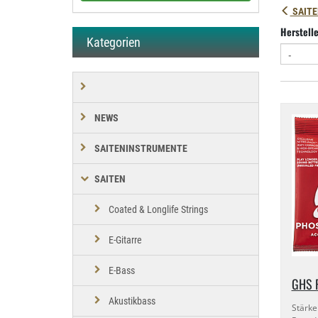
SAITE
Herstell
Kategorien
NEWS
SAITENINSTRUMENTE
SAITEN
Coated & Longlife Strings
E-Gitarre
E-Bass
GHS P
Akustikbass
Stärke