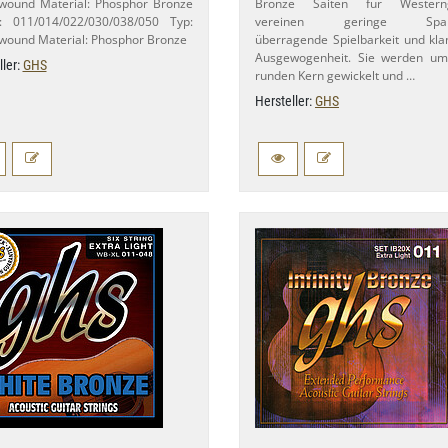
wound Material: Phosphor Bronze
Bronze Saiten für Westerng
: 011/​014/​022/​030/​038/​050 Typ:
vereinen geringe Span
ound Material: Phosphor Bronze
überragende Spielbarkeit und kla
Ausgewogenheit. Sie werden um
ller:
GHS
runden Kern gewickelt und …
Hersteller:
GHS