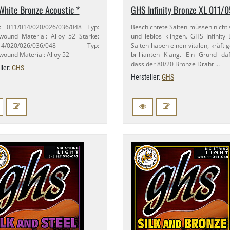
hite Bronze Acoustic *
GHS Infinity Bronze XL 011/​
: 011/​014/​020/​026/​036/​048 Typ:
Beschichtete Saiten müssen nicht
ound Material: Alloy 52 Stärke:
und leblos klingen. GHS Infinity
014/​020/​026/​036/​048 Typ:
Saiten haben einen vitalen, kräfti
ound Material: Alloy 52
brillianten Klang. Ein Grund daf
dass der 80/​20 Bronze Draht …
ller:
GHS
Hersteller:
GHS