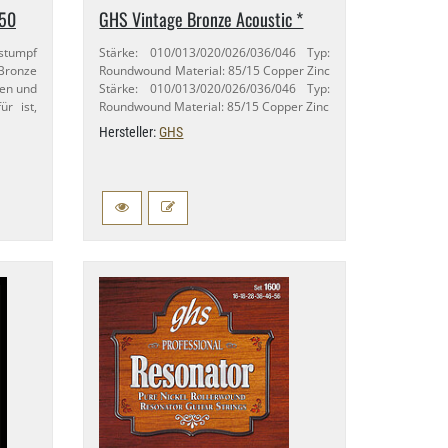
050
GHS Vintage Bronze Acoustic *
 stumpf
Stärke: 010/​013/​020/​026/​036/​046 Typ:
 Bronze
Roundwound Material: 85/​15 Copper Zinc
gen und
Stärke: 010/​013/​020/​026/​036/​046 Typ:
ür ist,
Roundwound Material: 85/​15 Copper Zinc
Hersteller:
GHS