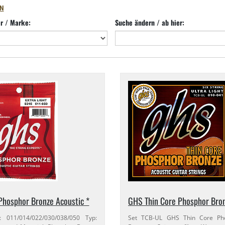
N
er / Marke:
Suche ändern / ab hier:
hosphor Bronze Acoustic *
GHS Thin Core Phosphor Bron
: 011/​014/​022/​030/​038/​050 Typ:
Set TCB-​UL GHS Thin Core Ph