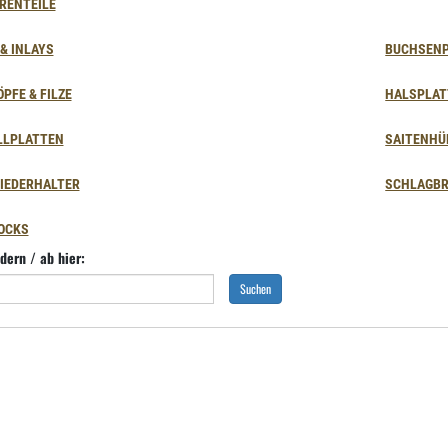
RENTEILE
& INLAYS
BUCHSEN
PFE & FILZE
HALSPLAT
LLPLATTEN
SAITENHÜ
IEDERHALTER
SCHLAGBR
OCKS
dern / ab hier:
Suchen