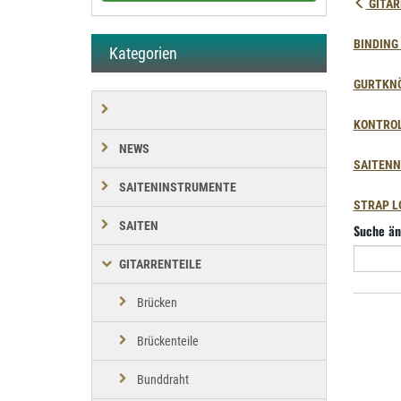
GITAR
BINDING 
Kategorien
GURTKNÖ
KONTRO
NEWS
SAITENN
SAITENINSTRUMENTE
STRAP L
SAITEN
Suche än
GITARRENTEILE
Brücken
Brückenteile
Bunddraht