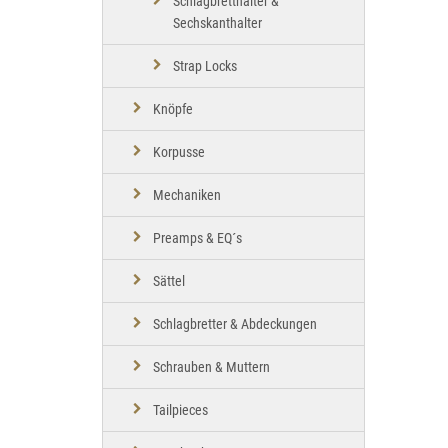
Schlagbretthalter &
Sechskanthalter
Strap Locks
Knöpfe
Korpusse
Mechaniken
Preamps & EQ´s
Sättel
Schlagbretter & Abdeckungen
Schrauben & Muttern
Tailpieces