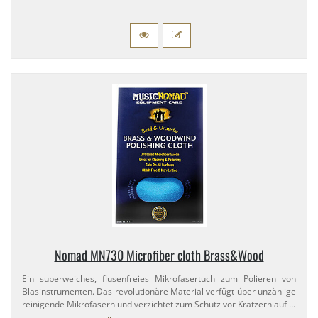
Nomad MN730 Microfiber cloth Brass&Wood
Ein superweiches, flusenfreies Mikrofasertuch zum Polieren von
Blasinstrumenten. Das revolutionäre Material verfügt über unzählige
reinigende Mikrofasern und verzichtet zum Schutz vor Kratzern auf …