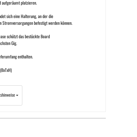
d aufgeräumt platzieren.
det sich eine Halterung, an der die
n Stromversorgungen befestigt werden können.
case schützt das bestückte Board
chsten Gig.
eferumfang enthalten.
(BxTxH)
tshinweise