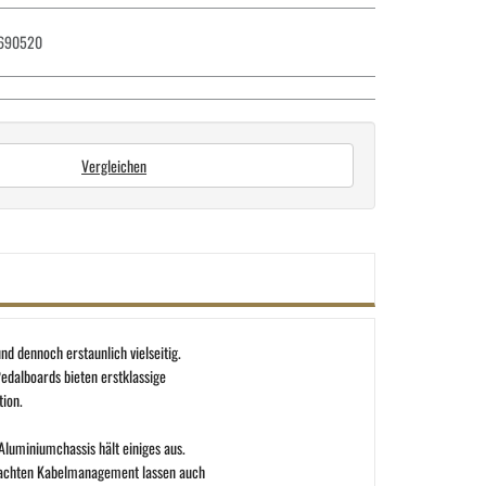
690520
Vergleichen
d dennoch erstaunlich vielseitig.
Pedalboards bieten erstklassige
ion.
 Aluminiumchassis hält einiges aus.
dachten Kabelmanagement lassen auch