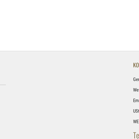
KO
Ge
Wel
Ema
USt
WE
Te