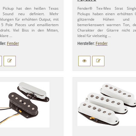
r Pickup hat den heißen Texas
Fender® Tex-​Mex Strat Singl
 Sound neu definiert. Mehr
Pickups haben einen erhöhten O
lungen für erhöhten Output, mit
glitzernde Höhen und 
 5 Pole Pieces und emailliertem
bemerkenswert warmen Ton, d
draht. Viel Biss in den Mitten,
Charakter der Gitarre nicht ze
lklare …
Ideal für vielseitig …
ller:
Fender
Hersteller:
Fender