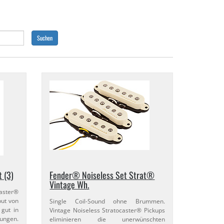
Suchen
 (3)
Fender® Noiseless Set Strat®
Vintage Wh.
aster®
put von
Single Coil-​Sound ohne Brummen.
 gut in
Vintage Noiseless Stratocaster® Pickups
lungen.
eliminieren die unerwünschten