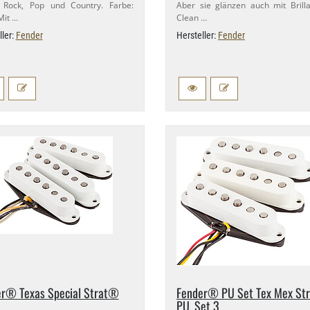
, Rock, Pop und Country. Farbe:
Aber sie glänzen auch mit Brill
Mit …
Clean …
ller:
Fender
Hersteller:
Fender
r® Texas Special Strat®
Fender® PU Set Tex Mex St
PU, Set 3