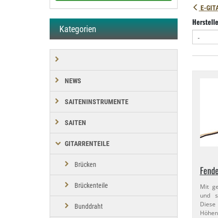
E-GIT
Herstell
Kategorien
NEWS
SAITENINSTRUMENTE
SAITEN
GITARRENTEILE
Brücken
Fende
Brückenteile
Mit ge
und s
Diese
Bunddraht
Höhen