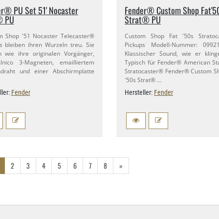
r® PU Set 51' Nocaster
Fender® Custom Shop Fat'5
® PU
Strat® PU
m Shop '51 Nocaster Telecaster®
Custom Shop Fat '50s Stratoc
s bleiben ihren Wurzeln treu. Sie
Pickups Modell-​Nummer: 0992
n wie ihre originalen Vorgänger,
Klassischer Sound, wie er kling
lnico 3-​Magneten, emailliertem
Typisch für Fender® American S
ndraht und einer Abschirmplatte
Stratocaster® Fender® Custom S
'50s Strat® …
ller:
Fender
Hersteller:
Fender
2
3
4
5
6
7
8
»