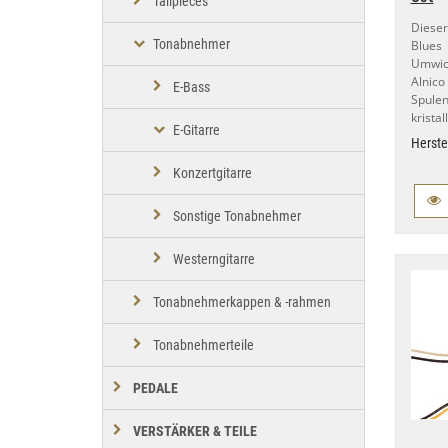
Tailpieces
Diese
Tonabnehmer
Blues
Umwick
Alnico
E-Bass
Spulen
kristal
E-Gitarre
Herste
Konzertgitarre
Sonstige Tonabnehmer
Westerngitarre
Tonabnehmerkappen & -rahmen
Tonabnehmerteile
PEDALE
VERSTÄRKER & TEILE