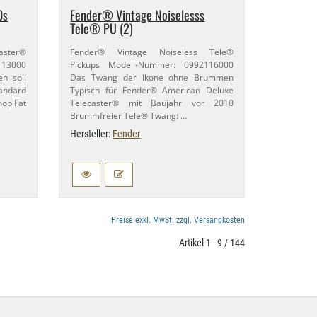
0s
Fender® Vintage Noiselesss
Tele® PU (2)
aster®
Fender® Vintage Noiseless Tele®
113000
Pickups Modell-​Nummer: 0992116000
en soll
Das Twang der Ikone ohne Brummen
tandard
Typisch für Fender® American Deluxe
hop Fat
Telecaster® mit Baujahr vor 2010
Brummfreier Tele® Twang: …
Hersteller:
Fender
Preise exkl. MwSt. zzgl. Versandkosten
Artikel 1 - 9 / 144