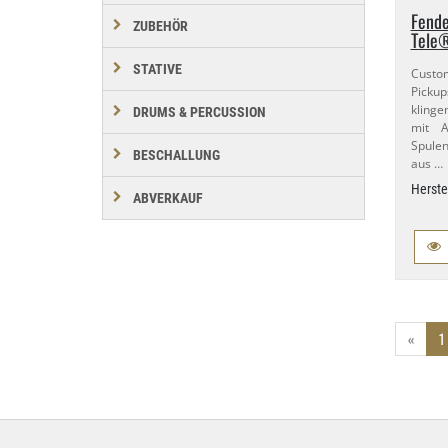
Fende
ZUBEHÖR
Tele
STATIVE
Custo
Pickup
klinge
DRUMS & PERCUSSION
mit A
Spule
BESCHALLUNG
aus …
Herste
ABVERKAUF
«
1