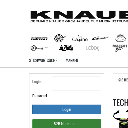
Zum
Hauptinhalt
springen
STICHWORTSUCHE
MARKEN
SIE B
Login
Passwort
TEC
B2B Neukunden