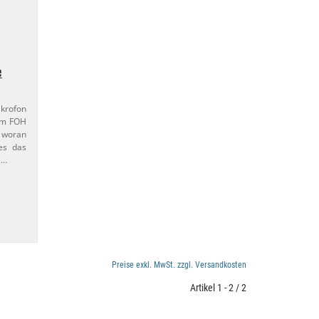
e
ikrofon
zum FOH
, woran
 es das
 …
Preise exkl. MwSt. zzgl. Versandkosten
Artikel 1 - 2 / 2