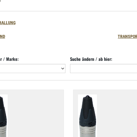
HALLUNG
AND
TRANSPO
er / Marke:
Suche ändern / ab hier: