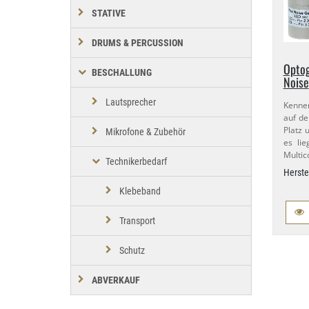
STATIVE
DRUMS & PERCUSSION
Optog
BESCHALLUNG
Noise
Lautsprecher
Kennen
auf de
Platz 
Mikrofone & Zubehör
es lie
Multic
Technikerbedarf
Herste
Klebeband
Transport
Schutz
ABVERKAUF