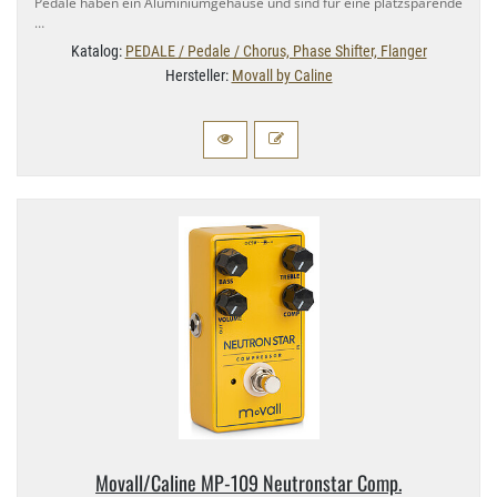
Pedale haben ein Aluminiumgehäuse und sind für eine platzsparende
…
Katalog:
PEDALE / Pedale / Chorus, Phase Shifter, Flanger
Hersteller:
Movall by Caline
Movall/​Caline MP-​109 Neutronstar Comp.