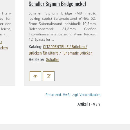
Schaller Signum Bridge nickel
Titan-​
Schaller Signum Bridge (M8 metric
det für
locking studs) Saitenabstand e1-​E6: 52,​
ter der
5mm Saitenabstand individuell: 10,​5mm
leicht,
Bolzenabstand: 81,​8mm Großer
ich …
Intonationseinstellbereich: 9mm Radius:
12" (passt für …
 /
Katalog:
GITARRENTEILE / Brücken /
ücken
Brücken für Gitarre / Tunamatic Brücken
Hersteller:
Schaller
Preise exkl. MwSt. zzgl. Versandkosten
Artikel 1 - 9 / 9