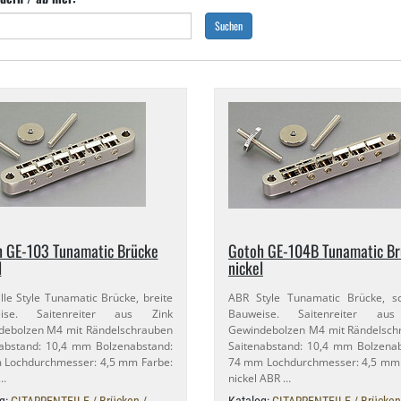
Suchen
 GE-​103 Tunamatic Brücke
Gotoh GE-​104B Tunamatic B
l
nickel
lle Style Tunamatic Brücke, breite
ABR Style Tunamatic Brücke, s
ise. Saitenreiter aus Zink
Bauweise. Saitenreiter au
debolzen M4 mit Rändelschrauben
Gewindebolzen M4 mit Rändelsch
abstand: 10,​4 mm Bolzenabstand:
Saitenabstand: 10,​4 mm Bolzena
Lochdurchmesser: 4,​5 mm Farbe:
74 mm Lochdurchmesser: 4,​5 mm
 …
nickel ABR …