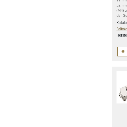
11mm 
52mm F
(M4) u
der Go
Katalo
Brücke
Herste