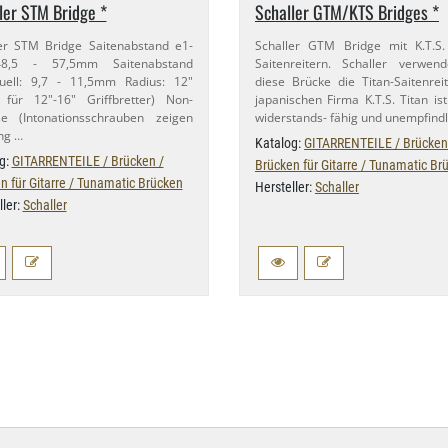
ler STM Bridge *
Schaller GTM/​KTS Bridges *
er STM Bridge Saitenabstand e1-​
Schaller GTM Bridge mit K.​T.S. 
8,​5 - 57,​5mm Saitenabstand
Saitenreitern. Schaller verwen
duell: 9,​7 - 11,​5mm Radius: 12"
diese Brücke die Titan-​Saitenrei
 für 12"-​16" Griffbretter) Non-​
japanischen Firma K.​T.S. Titan ist 
se (Intonationsschrauben zeigen
widerstands- fähig und unempfindl
ng …
Katalog:
GITARRENTEILE / Brücken
g:
GITARRENTEILE / Brücken /
Brücken für Gitarre / Tunamatic Br
n für Gitarre / Tunamatic Brücken
Hersteller:
Schaller
ller:
Schaller