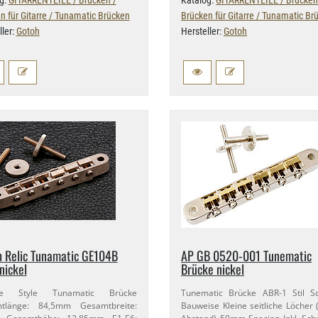
g:
GITARRENTEILE / Brücken /
Katalog:
GITARRENTEILE / Brücken
n für Gitarre / Tunamatic Brücken
Brücken für Gitarre / Tunamatic Br
ller:
Gotoh
Hersteller:
Gotoh
 Relic Tunamatic GE104B
AP GB 0520-​001 Tunematic
nickel
Brücke nickel
age Style Tunamatic Brücke
Tunematic Brücke ABR-​1 Stil S
tlänge: 84,​5mm Gesamtbreite:
Bauweise Kleine seitliche Löche