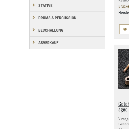
Katalo
STATIVE
Brücke
Herste
DRUMS & PERCUSSION
BESCHALLUNG
ABVERKAUF
Gotoh
aged 
Vint
Gesam