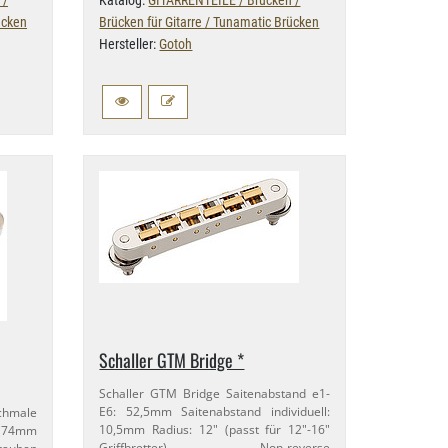
 /
Katalog:
GITARRENTEILE / Brücken /
ücken
Brücken für Gitarre / Tunamatic Brücken
Hersteller:
Gotoh
Schaller GTM Bridge *
Schaller GTM Bridge Saitenabstand e1-​
E6: 52,​5mm Saitenabstand individuell:
chmale
10,​5mm Radius: 12" (passt für 12"-​16"
r (74mm
Griffbretter) Non-​reverse