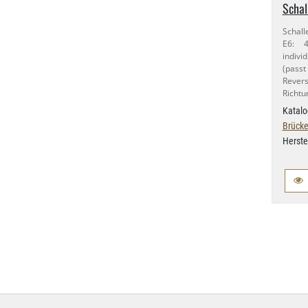
Schal
Schall
E6: 4
indivi
(passt
Rever
Richtu
Katalo
Brücke
Herste