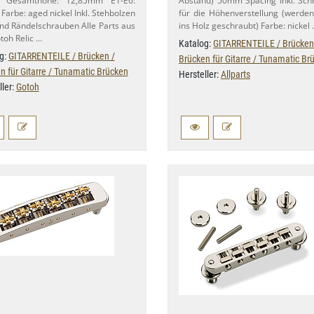
Gesamthöhe: 12,​85mm E1-​E6:
Abstand) 50mm Spacing Inkl. Sc
arbe: aged nickel Inkl. Stehbolzen
für die Höhenverstellung (werden
nd Rändelschrauben Alle Parts aus
ins Holz geschraubt) Farbe: nickel
toh Relic …
Katalog:
GITARRENTEILE / Brücken
g:
GITARRENTEILE / Brücken /
Brücken für Gitarre / Tunamatic Br
n für Gitarre / Tunamatic Brücken
Hersteller:
Allparts
ller:
Gotoh