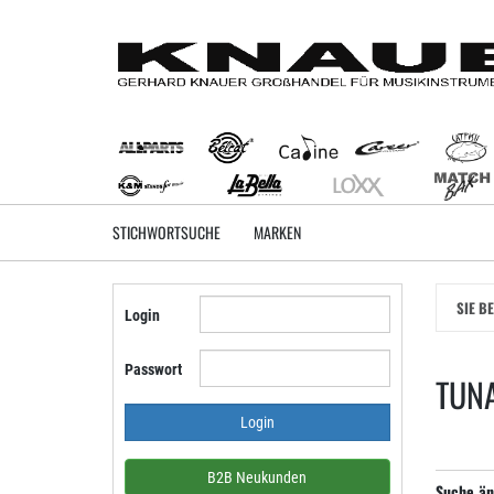
Zum
Hauptinhalt
springen
STICHWORTSUCHE
MARKEN
SIE B
Login
Passwort
TUNA
B2B Neukunden
Suche än