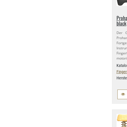
Proh
black
Der G
Proh
Fortg
Instru
Fing
motori
Katalo
Finger
Herste