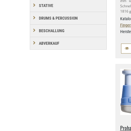
ihm l
STATIVE
Schnel
1816 g
DRUMS & PERCUSSION
Katalo
Finger
BESCHALLUNG
Herste
ABVERKAUF
Proh