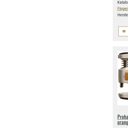
Katalo
Finger
Herste
Proha
oran