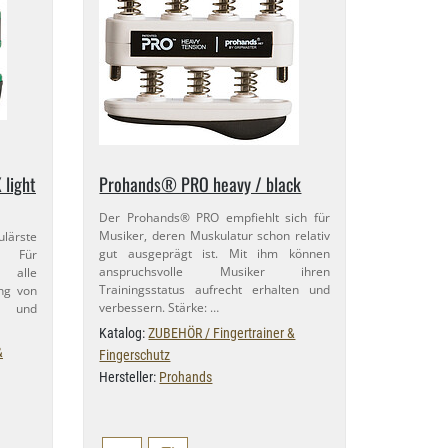
light
Prohands® PRO heavy / black
Der Prohands® PRO empfiehlt sich für
Musiker, deren Muskulatur schon relativ
lärste
gut ausgeprägt ist. Mit ihm können
. Für
anspruchsvolle Musiker ihren
d alle
Trainingsstatus aufrecht erhalten und
ing von
verbessern. Stärke: …
r und
Katalog:
ZUBEHÖR / Fingertrainer &
&
Fingerschutz
Hersteller:
Prohands