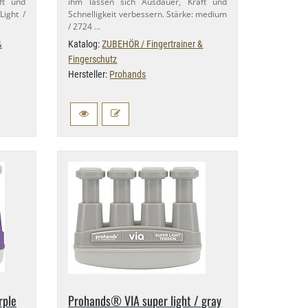
ft und
ihm lassen sich Ausdauer, Kraft und
Light /
Schnelligkeit verbessern. Stärke: medium
/ 2724 …
&
Katalog:
ZUBEHÖR / Fingertrainer &
Fingerschutz
Hersteller:
Prohands
rple
Prohands® VIA super light / gray