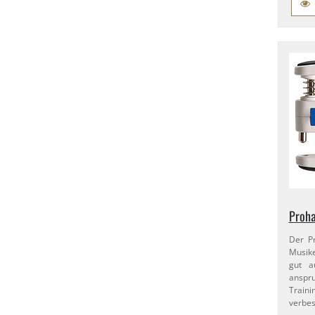
Proha
Der P
Musike
gut a
ansp
Traini
verbes