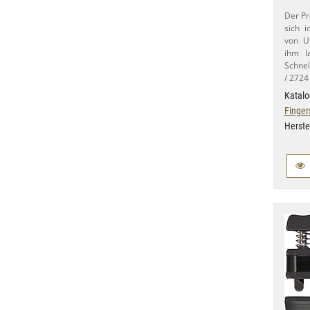
Der Pr
sich 
von U
ihm l
Schnel
/ 2724
Katalo
Finger
Herste