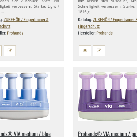
assen sich Ausdauer, Kraft und
ihm lassen sich Ausdauer, Kra
ligkeit verbessern. Stärke: Light /
Schnelligkeit verbessern. Stärke: 
 …
1816 g …
g:
ZUBEHÖR / Fingertrainer &
Katalog:
ZUBEHÖR / Fingertrainer 
schutz
Fingerschutz
ller:
Prohands
Hersteller:
Prohands
ands® VIA medium / blue
Prohands® VIA medium / pu