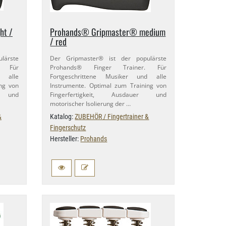
ht /
Prohands® Gripmaster® medium
/ red
lärste
Der Gripmaster® ist der populärste
. Für
Prohands® Finger Trainer. Für
d alle
Fortgeschrittene Musiker und alle
ing von
Instrumente. Optimal zum Training von
r und
Fingerfertigkeit, Ausdauer und
motorischer Isolierung der …
&
Katalog:
ZUBEHÖR / Fingertrainer &
Fingerschutz
Hersteller:
Prohands