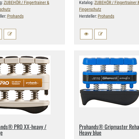
g:
ZUBEHÖR / Fingertrainer &
Katalog:
ZUBEHÖR / Fingertrainer 
schutz
Fingerschutz
ller:
Prohands
Hersteller:
Prohands
nds® PRO XX-​heavy /
Prohands® Gripmaster Reh
ge
Heavy blue