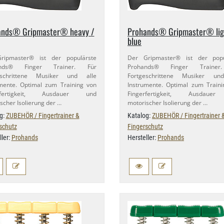
ands® Gripmaster® heavy /
Prohands® Gripmaster® lig
blue
ripmaster® ist der populärste
Der Gripmaster® ist der popu
ands® Finger Trainer. Für
Prohands® Finger Trainer
eschrittene Musiker und alle
Fortgeschrittene Musiker un
mente. Optimal zum Training von
Instrumente. Optimal zum Train
erfertigkeit, Ausdauer und
Fingerfertigkeit, Ausdaue
scher Isolierung der …
motorischer Isolierung der …
g:
ZUBEHÖR / Fingertrainer &
Katalog:
ZUBEHÖR / Fingertrainer 
schutz
Fingerschutz
ller:
Prohands
Hersteller:
Prohands