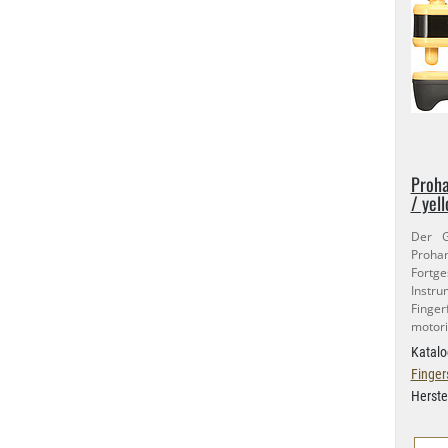
Proha
/ yel
Der G
Proh
Fortg
Instru
Fing
motori
Katalo
Finger
Herste