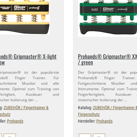
nds® Gripmaster® X-​light
Prohands® Gripmaster® XX 
low
/ green
ripmaster® ist der populärste
Der Gripmaster® ist der popu
ands® Finger Trainer. Für
Prohands® Finger Trainer
eschrittene Musiker und alle
Fortgeschrittene Musiker un
mente. Optimal zum Training von
Instrumente. Optimal zum Train
erfertigkeit, Ausdauer und
Fingerfertigkeit, Ausdaue
scher Isolierung der …
motorischer Isolierung der …
g:
ZUBEHÖR / Fingertrainer &
Katalog:
ZUBEHÖR / Fingertrainer 
schutz
Fingerschutz
ller:
Prohands
Hersteller:
Prohands