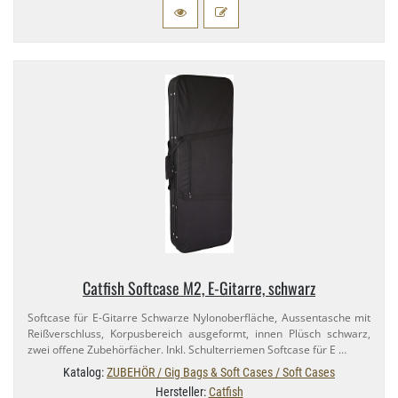
Catfish Softcase M2, E-​Gitarre, schwarz
Softcase für E-​Gitarre Schwarze Nylonoberfläche, Aussentasche mit
Reißverschluss, Korpusbereich ausgeformt, innen Plüsch schwarz,
zwei offene Zubehörfächer. Inkl. Schulterriemen Softcase für E …
Katalog:
ZUBEHÖR / Gig Bags & Soft Cases / Soft Cases
Hersteller:
Catfish