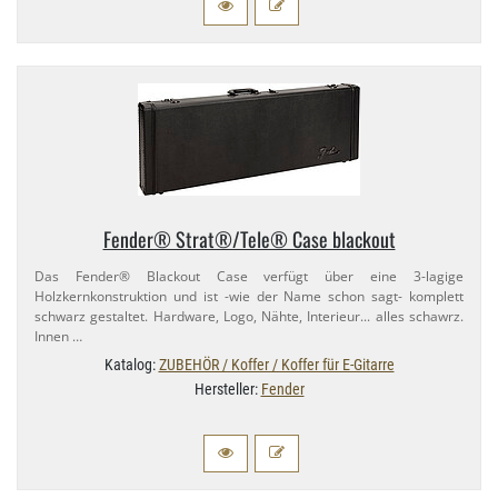
Fender® Strat®/​Tele® Case blackout
Das Fender® Blackout Case verfügt über eine 3-​lagige
Holzkernkonstruktion und ist -wie der Name schon sagt- komplett
schwarz gestaltet. Hardware, Logo, Nähte, Interieur.​.. alles schawrz.
Innen …
Katalog:
ZUBEHÖR / Koffer / Koffer für E-Gitarre
Hersteller:
Fender