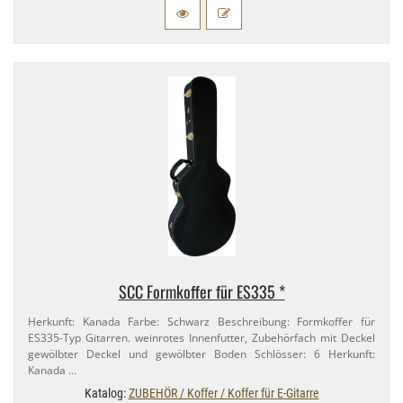
SCC Formkoffer für ES335 *
Herkunft: Kanada Farbe: Schwarz Beschreibung: Formkoffer für
ES335-​Typ Gitarren. weinrotes Innenfutter, Zubehörfach mit Deckel
gewölbter Deckel und gewölbter Boden Schlösser: 6 Herkunft:
Kanada …
Katalog:
ZUBEHÖR / Koffer / Koffer für E-Gitarre