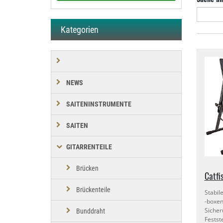
Kategorien
NEWS
SAITENINSTRUMENTE
SAITEN
GITARRENTEILE
Brücken
Catfi
Brückenteile
Stabil
-boxen
Siche
Bunddraht
Fest