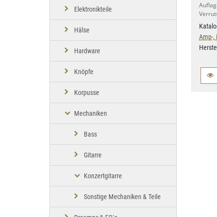
Aufl
Elektronikteile
Verrut
Katalo
Hälse
Amp-, 
Herste
Hardware
Knöpfe
Korpusse
Mechaniken
Bass
Gitarre
Konzertgitarre
Sonstige Mechaniken & Teile