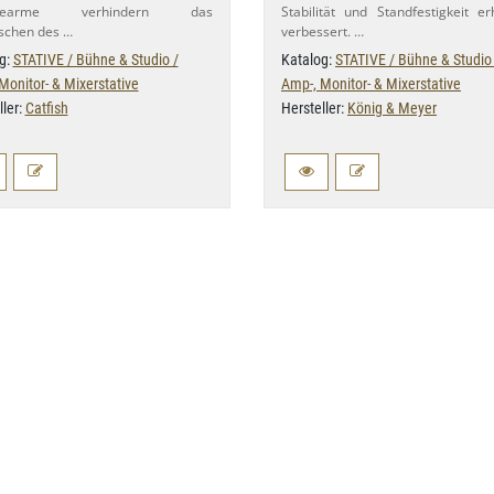
agearme verhindern das
Stabilität und Standfestigkeit er
schen des …
verbessert. …
g:
STATIVE / Bühne & Studio /
Katalog:
STATIVE / Bühne & Studio
Monitor- & Mixerstative
Amp-, Monitor- & Mixerstative
ller:
Catfish
Hersteller:
König & Meyer