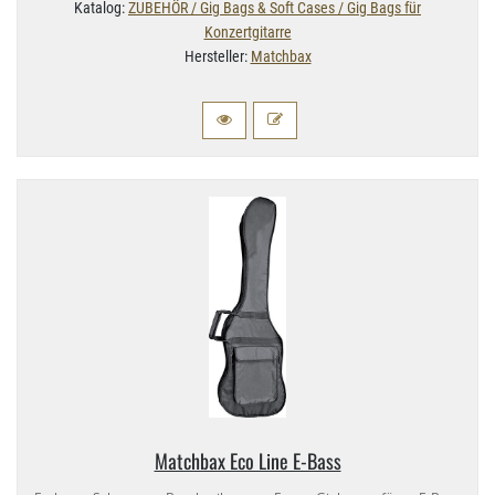
Katalog:
ZUBEHÖR / Gig Bags & Soft Cases / Gig Bags für
Konzertgitarre
Hersteller:
Matchbax
Matchbax Eco Line E-​Bass