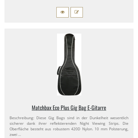
Matchbax Eco Plus Gig Bag E-​Gitarre
Beschreibung: Diese Gig Bags sind in der Dunkelheit wesentlich
sicherer dank ihrer reflektierenden Night Viewing Strips. Die
Oberfläche besteht aus robustem 420D Nylon. 10 mm Polsterung,
zwei …