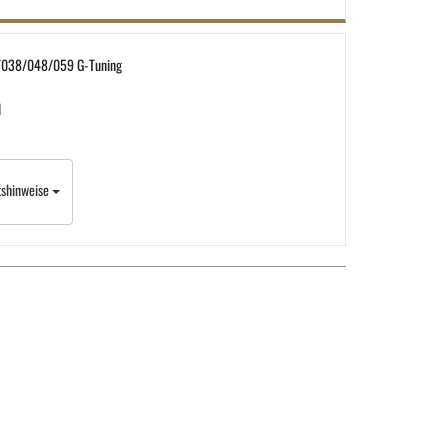
/038/048/059 G-Tuning
d
tshinweise