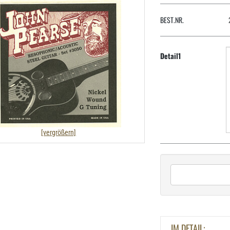
BEST.NR.
Detail1
[vergrößern]
IM DETAIL: