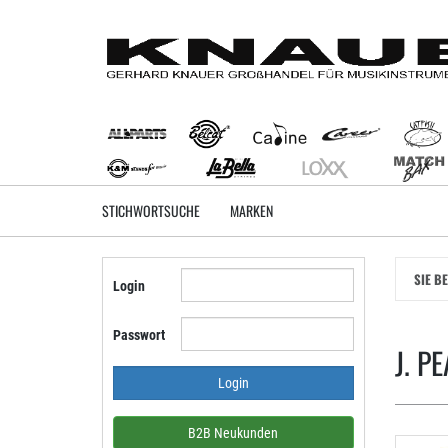
Zum
Hauptinhalt
springen
STICHWORTSUCHE
MARKEN
SIE B
Login
Passwort
J. P
B2B Neukunden