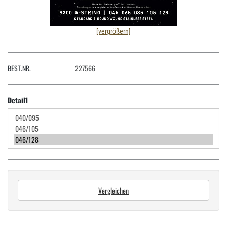
[vergrößern]
BEST.NR.
227566
Detail1
Vergleichen