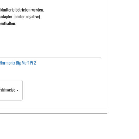
ckbatterie betrieben werden,
adapter (center negative).
enthalten.
 Harmonix Big Muff Pi 2
tshinweise