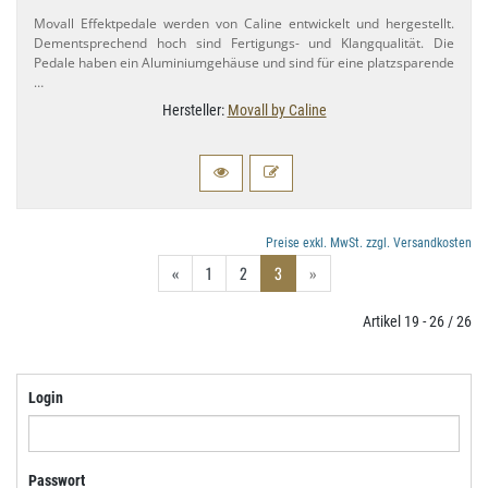
Movall Effektpedale werden von Caline entwickelt und hergestellt.
Dementsprechend hoch sind Fertigungs- und Klangqualität. Die
Pedale haben ein Aluminiumgehäuse und sind für eine platzsparende
…
Hersteller:
Movall by Caline
Preise exkl. MwSt. zzgl. Versandkosten
«
1
2
3
»
Artikel 19 - 26 / 26
Login
Passwort