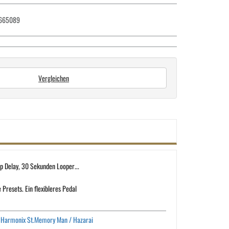
665089
Vergleichen
p Delay, 30 Sekunden Looper...
resets. Ein flexibleres Pedal
o-Harmonix St.Memory Man / Hazarai