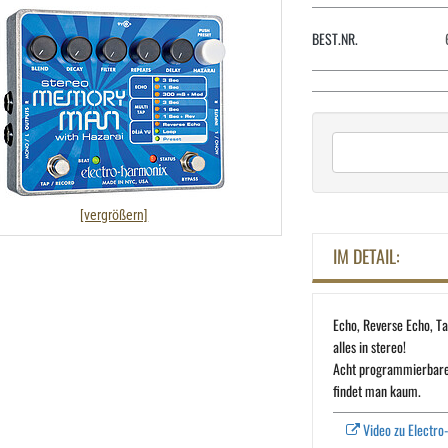
BEST.NR.
[vergrößern]
IM DETAIL:
Echo, Reverse Echo, Ta
alles in stereo!
Acht programmierbare P
findet man kaum.
Video zu Electr