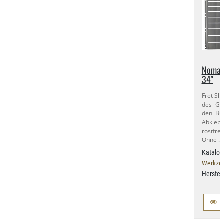
Nomad
34"
Fret S
des Gr
den Bü
Abkle
rostfr
Ohne 
Katalo
Werkz
Herste