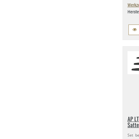
Werkz
Herste
AP LT
Satte
Set be