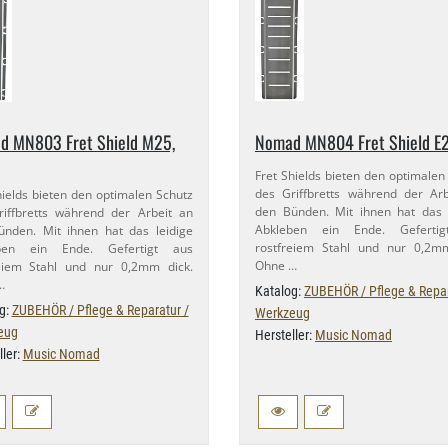
 MN803 Fret Shield M25,​
Nomad MN804 Fret Shield E24
Fret Shields bieten den optimalen
des Griffbretts während der Ar
hields bieten den optimalen Schutz
den Bünden. Mit ihnen hat das 
iffbretts während der Arbeit an
Abkleben ein Ende. Geferti
nden. Mit ihnen hat das leidige
rostfreiem Stahl und nur 0,​2m
ben ein Ende. Gefertigt aus
Ohne …
eiem Stahl und nur 0,​2mm dick.
…
Katalog:
ZUBEHÖR / Pflege & Repar
g:
ZUBEHÖR / Pflege & Reparatur /
Werkzeug
eug
Hersteller:
Music Nomad
ller:
Music Nomad