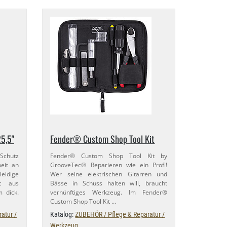
,​5"
Fender® Custom Shop Tool Kit
 Schutz
Fender® Custom Shop Tool Kit by
beit an
GrooveTec® Reparieren wie ein Profi!
leidige
Wer seine elektrischen Gitarren und
gt aus
Bässe in Schuss halten will, braucht
m dick.
vernünftiges Werkzeug. Im Fender®
Custom Shop Tool Kit …
atur /
Katalog:
ZUBEHÖR / Pflege & Reparatur /
Werkzeug