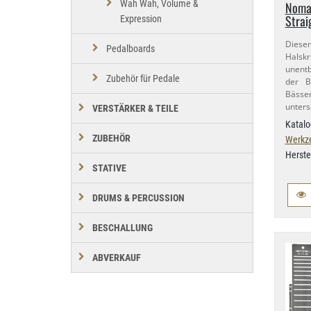
Wah Wah, Volume &
Nomad
Strai
Expression
Dieser
Pedalboards
Halskr
unentb
Zubehör für Pedale
der B
Bäss
unters
VERSTÄRKER & TEILE
Katalo
ZUBEHÖR
Werkz
Herste
STATIVE
DRUMS & PERCUSSION
BESCHALLUNG
ABVERKAUF