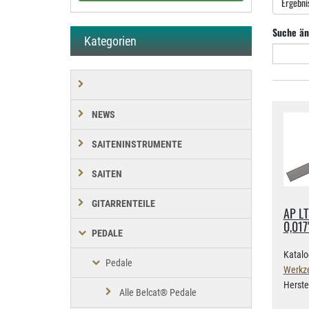
Ergebni
Suche än
Kategorien
NEWS
SAITENINSTRUMENTE
SAITEN
GITARRENTEILE
AP LT
0,​017
PEDALE
Katalo
Pedale
Werkz
Herste
Alle Belcat® Pedale