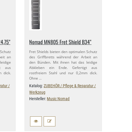
,​75"
Nomad MN805 Fret Shield B34"
 Schutz
Fret Shields bieten den optimalen Schutz
beit an
des Griffbretts während der Arbeit an
leidige
den Bünden. Mit ihnen hat das leidige
gt aus
Abkleben ein Ende. Gefertigt aus
m dick.
rostfreiem Stahl und nur 0,​2mm dick.
Ohne …
atur /
Katalog:
ZUBEHÖR / Pflege & Reparatur /
Werkzeug
Hersteller:
Music Nomad