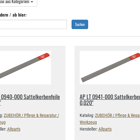
sse aus Kategorien:
dern / ab hier:
Suchen
 0940-​000 Sattelkerbenfeile
AP LT 0941-​000 Sattelkerben
"
0,​020"
g:
ZUBEHÖR / Pflege & Reparatur /
Katalog:
ZUBEHÖR / Pflege & Repar
eug
Werkzeug
ller:
Allparts
Hersteller:
Allparts