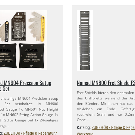
d MN604 Precision Setup
Nomad MN800 Fret Shield F25
e Set
Fret Shields bieten den optimalen
des Griffbretts während der Ar
chsteilige MN604 Precision Setup
den Bünden. Mit ihnen hat das 
e Set beinhaltet: 1x MN600
Abkleben ein Ende. Geferti
rod Gauge 1x MN601 Nut Height
rostfreiem Stahl und nur 0,​2m
1x MN602 String Action Gauge 1x
Ohne …
Radius Gauge Set 1x 24-​seitiges
ungs …
Katalog:
ZUBEHÖR / Pflege & Repar
g:
ZUBEHÖR / Pflege & Reparatur /
Werkzeug