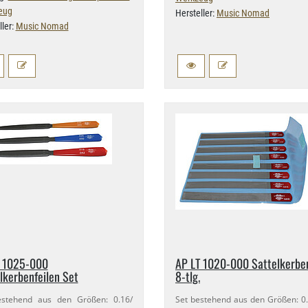
eug
Hersteller:
Music Nomad
ller:
Music Nomad
 1025-​000
AP LT 1020-​000 Sattelkerben
lkerbenfeilen Set
8-​tlg.
stehend aus den Größen: 0.​16/​
Set bestehend aus den Größen: 0.​0