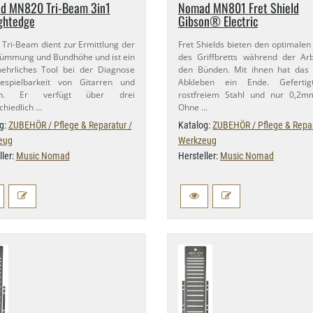
 MN820 Tri-​Beam 3in1
Nomad MN801 Fret Shield
ghtedge
Gibson® Electric
 Tri-​Beam dient zur Ermittlung der
Fret Shields bieten den optimalen
ümmung und Bundhöhe und ist ein
des Griffbretts während der Ar
ehrliches Tool bei der Diagnose
den Bünden. Mit ihnen hat das 
espielbarkeit von Gitarren und
Abkleben ein Ende. Geferti
en. Er verfügt über drei
rostfreiem Stahl und nur 0,​2m
chiedlich …
Ohne …
g:
ZUBEHÖR / Pflege & Reparatur /
Katalog:
ZUBEHÖR / Pflege & Repar
eug
Werkzeug
ller:
Music Nomad
Hersteller:
Music Nomad