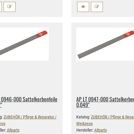
 0946-​000 Sattelkerbenfeile
AP LT 0947-​000 Sattelkerben
2"
0,​049"
g:
ZUBEHÖR / Pflege & Reparatur /
Katalog:
ZUBEHÖR / Pflege & Repar
eug
Werkzeug
ller:
Allparts
Hersteller:
Allparts