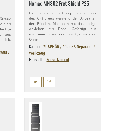
Nomad MN802 Fret Shield P25
Fret Shields bieten den optimalen Schutz
des Griffbretts während der Arbeit an
 Schutz
den Bünden. Mit ihnen hat das leidige
beit an
Abkleben ein Ende. Gefertigt aus
leidige
rostfreiem Stahl und nur 0,​2mm dick.
gt aus
Ohne …
m dick.
Katalog:
ZUBEHÖR / Pflege & Reparatur /
atur /
Werkzeug
Hersteller:
Music Nomad