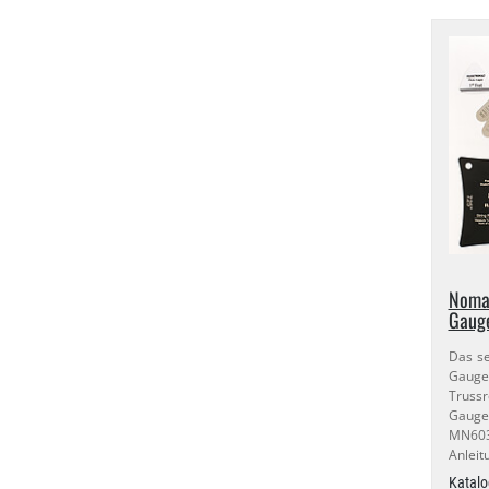
Noma
Gaug
Das se
Gaug
Truss
Gauge 
MN603 
Anleit
Katalo