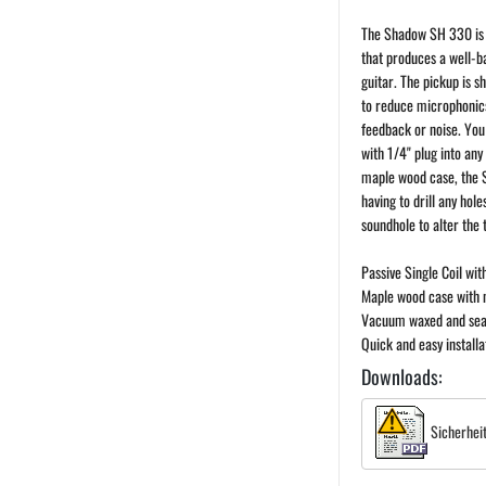
The Shadow SH 330 is a
that produces a well-b
guitar. The pickup is 
to reduce microphonics
feedback or noise. You 
with 1/4" plug into an
maple wood case, the S
having to drill any hole
soundhole to alter the 
Passive Single Coil wit
Maple wood case with n
Vacuum waxed and seale
Quick and easy installa
Downloads:
Sicherhei