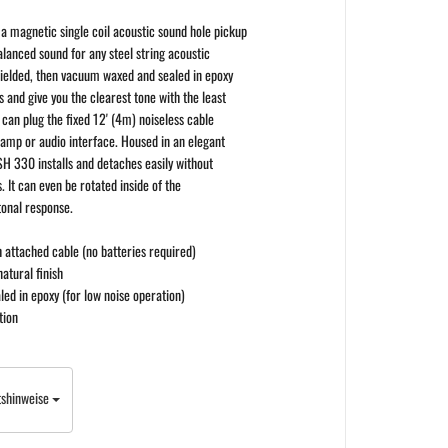
 magnetic single coil acoustic sound hole pickup
alanced sound for any steel string acoustic
shielded, then vacuum waxed and sealed in epoxy
 and give you the clearest tone with the least
can plug the fixed 12' (4m) noiseless cable
y amp or audio interface. Housed in an elegant
H 330 installs and detaches easily without
s. It can even be rotated inside of the
tonal response.
h attached cable (no batteries required)
atural finish
d in epoxy (for low noise operation)
tion
tshinweise