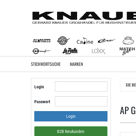
Zum
Hauptinhalt
springen
STICHWORTSUCHE
MARKEN
SIE B
Login
Passwort
AP G
B2B Neukunden