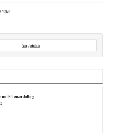
673079
Vergleichen
e und Höhenverstellung
ps