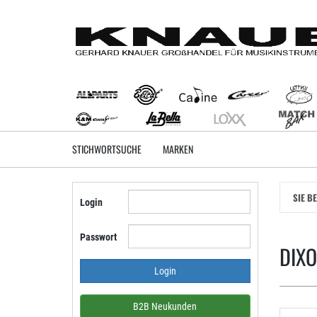
Zum
Hauptinhalt
springen
STICHWORTSUCHE
MARKEN
SIE B
Login
Passwort
DIX
B2B Neukunden