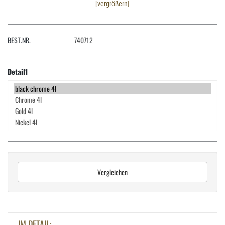
[vergrößern]
BEST.NR.
740712
Detail1
Vergleichen
IM DETAIL: