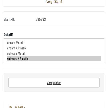
[vergrößern]
BEST.NR.
685233
Detail1
Vergleichen
IM DETAIL: