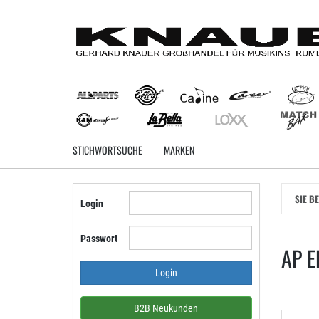
Zum
Hauptinhalt
springen
STICHWORTSUCHE
MARKEN
SIE B
Login
Passwort
AP E
B2B Neukunden