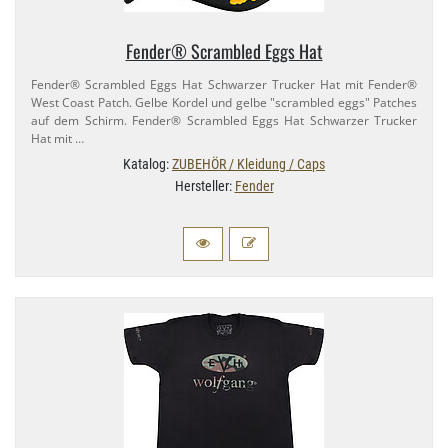
Fender® Scrambled Eggs Hat
Fender® Scrambled Eggs Hat Schwarzer Trucker Hat mit Fender®
West Coast Patch. Gelbe Kordel und gelbe "scrambled eggs" Patches
auf dem Schirm. Fender® Scrambled Eggs Hat Schwarzer Trucker
Hat mit …
Katalog:
ZUBEHÖR / Kleidung / Caps
Hersteller:
Fender