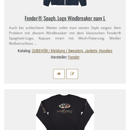
Fender® Spagh. Logo Windbreaker navy L
Auch bei schlechtem Wetter sollte man seinen Style zeigen. Kein
Problem mit diesem Windbreaker mit dem klassischen Fender®
Spaghetti-​Logo. Kapuze innen mit Mesh-​Fütterung. Weißer
Reißverschluss …
Katalog:
ZUBEHÖR / Kleidung / Sweaters, Jackets, Hoodies
Hersteller:
Fender