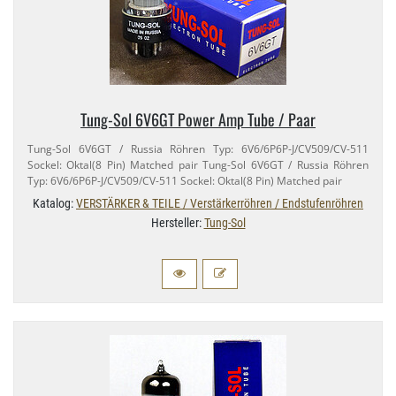
Tung-​Sol 6V6GT Power Amp Tube / Paar
Tung-​Sol 6V6GT / Russia Röhren Typ: 6V6/​6P6P-​J/CV509/​CV-​511
Sockel: Oktal(8 Pin) Matched pair Tung-​Sol 6V6GT / Russia Röhren
Typ: 6V6/​6P6P-​J/CV509/​CV-​511 Sockel: Oktal(8 Pin) Matched pair
Katalog:
VERSTÄRKER & TEILE / Verstärkerröhren / Endstufenröhren
Hersteller:
Tung-Sol