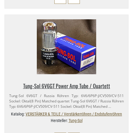
Tung-​Sol 6V6GT Power Amp Tube / Quartett
Tung-​Sol 6V6GT / Russia Röhren Typ: 6V6/​6P6P-​J/CV509/​CV-​511
Sockel: Oktal(8 Pin) Matched quartet Tung-​Sol 6V6GT / Russia Röhren
Typ: 6V6/​6P6P-​J/CV509/​CV-​511 Sockel: Oktal(8 Pin) Matched …
Katalog:
VERSTÄRKER & TEILE / Verstärkerröhren / Endstufenröhren
Hersteller:
Tung-Sol