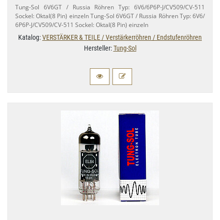
Tung-​Sol 6V6GT / Russia Röhren Typ: 6V6/​6P6P-​J/CV509/​CV-​511
Sockel: Oktal(8 Pin) einzeln Tung-​Sol 6V6GT / Russia Röhren Typ: 6V6/​
6P6P-​J/CV509/​CV-​511 Sockel: Oktal(8 Pin) einzeln
Katalog:
VERSTÄRKER & TEILE / Verstärkerröhren / Endstufenröhren
Hersteller:
Tung-Sol