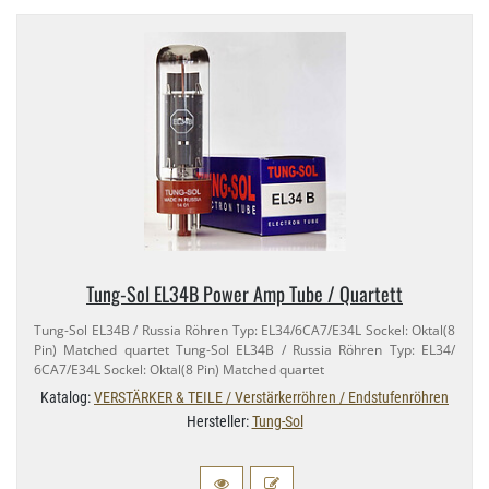
Tung-​Sol EL34B Power Amp Tube / Quartett
Tung-​Sol EL34B / Russia Röhren Typ: EL34/​6CA7/​E34L Sockel: Oktal(8
Pin) Matched quartet Tung-​Sol EL34B / Russia Röhren Typ: EL34/​
6CA7/​E34L Sockel: Oktal(8 Pin) Matched quartet
Katalog:
VERSTÄRKER & TEILE / Verstärkerröhren / Endstufenröhren
Hersteller:
Tung-Sol