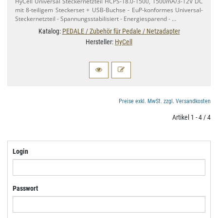
HyCell Universal Steckernetzteil HCPS-​18.​0-1500, 1500mA/​3-12V DC
mit 8-​teiligem Steckerset + USB-​Buchse - EuP-​konformes Universal-​
Steckernetzteil - Spannungsstabilisiert - Energiesparend - …
Katalog:
PEDALE / Zubehör für Pedale / Netzadapter
Hersteller:
HyCell
Preise exkl. MwSt. zzgl. Versandkosten
Artikel 1 - 4 / 4
Login
Passwort