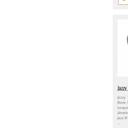
Jazzy
Jazzy
Bone h
turquo
ähneln
Jazz I
…