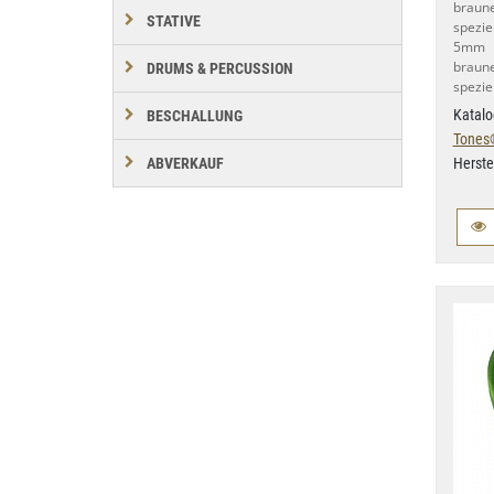
braun
STATIVE
spezie
5mm d
braun
DRUMS & PERCUSSION
speziel
Katalo
BESCHALLUNG
Tones
Herste
ABVERKAUF