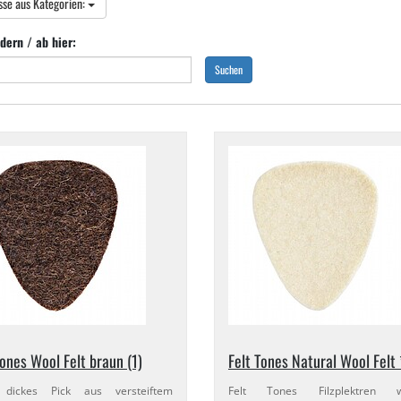
sse aus Kategorien:
dern / ab hier:
Suchen
Tones Wool Felt braun (1)
Felt Tones Natural Wool Felt 
ickes Pick aus versteiftem
Felt Tones Filzplektren w