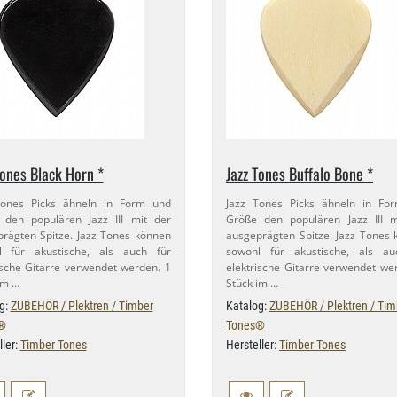
Tones Black Horn *
Jazz Tones Buffalo Bone *
Tones Picks ähneln in Form und
Jazz Tones Picks ähneln in Fo
 den populären Jazz III mit der
Größe den populären Jazz III m
rägten Spitze. Jazz Tones können
ausgeprägten Spitze. Jazz Tones
l für akustische, als auch für
sowohl für akustische, als au
ische Gitarre verwendet werden. 1
elektrische Gitarre verwendet we
im …
Stück im …
g:
ZUBEHÖR / Plektren / Timber
Katalog:
ZUBEHÖR / Plektren / Tim
®
Tones®
ller:
Timber Tones
Hersteller:
Timber Tones