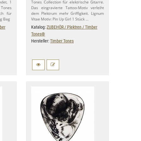
ndet. 1
Tones Collection für elektrische Gitarre.
Tones
Das eingravierte Tattoo-​Motiv verleiht
ich für
dem Plektrum mehr Griffigkeit. Lignum
ng Bag
Vitae Motiv: Pin Up Girl 1 Stück …
ber
Katalog:
ZUBEHÖR / Plektren / Timber
Tones®
Hersteller:
Timber Tones