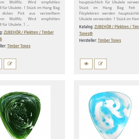
em Wollfilz. Wird empfohlen
hauptsächlich für Ukulele verwe
ll für Ukulele. 1 Stück im Hang Bag
Stück im Hang Bag Felt 
ickes Pick aus versteiftem
Filzplektren werden hauptsächl
em Wollfilz. Wird empfohlen
Ukulele verwendet. 1 Stück im Ha
l für Ukulele. 1 …
Katalog:
ZUBEHÖR / Plektren / Tim
g:
ZUBEHÖR / Plektren / Timber
Tones®
®
Hersteller:
Timber Tones
ller:
Timber Tones