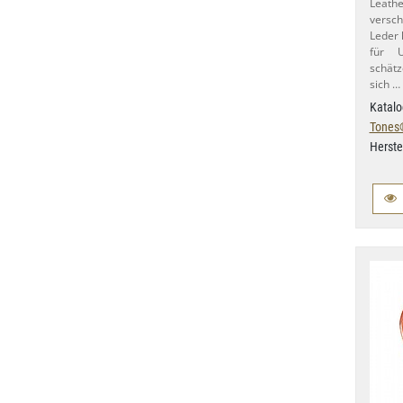
Leath
versch
Leder 
für U
schätz
sich …
Katalo
Tones
Herste