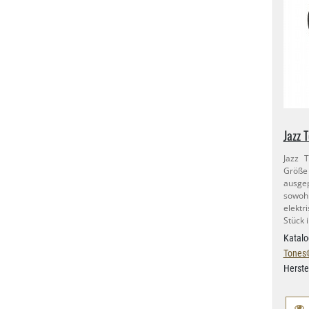
Jazz 
Jazz 
Größe
ausgep
sowoh
elektr
Stück 
Katalo
Tones
Herste