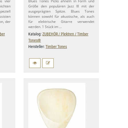
s vier
Blues Tones Picks ähneln in Form und
hichten
Größe den populären Jazz III mit der
peziell
ausgeprägten Spitze. Blues Tones
sisten
können sowohl für akustische, als auch
on, der
für elektrische Gitarre verwendet
werden. 1 Stück im …
ber
Katalog:
ZUBEHÖR / Plektren / Timber
Tones®
Hersteller:
Timber Tones