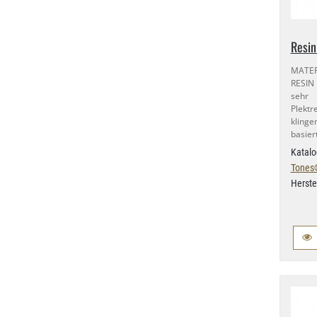
Resin
MATER
RESIN
sehr d
Plektr
klinge
basier
Katalo
Tones
Herste