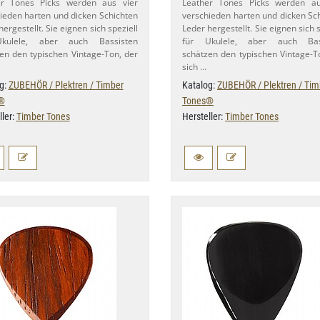
er Tones Picks werden aus vier
Leather Tones Picks werden au
ieden harten und dicken Schichten
verschieden harten und dicken Sc
hergestellt. Sie eignen sich speziell
Leder hergestellt. Sie eignen sich s
kulele, aber auch Bassisten
für Ukulele, aber auch Bas
en den typischen Vintage-​Ton, der
schätzen den typischen Vintage-​T
sich …
g:
ZUBEHÖR / Plektren / Timber
Katalog:
ZUBEHÖR / Plektren / Tim
®
Tones®
ller:
Timber Tones
Hersteller:
Timber Tones