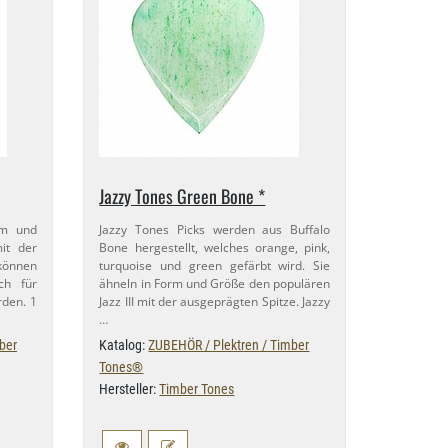
Jazzy Tones Green Bone *
rm und
Jazzy Tones Picks werden aus Buffalo
it der
Bone hergestellt, welches orange, pink,
 können
turquoise und green gefärbt wird. Sie
ch für
ähneln in Form und Größe den populären
rden. 1
Jazz III mit der ausgeprägten Spitze. Jazzy
…
ber
Katalog:
ZUBEHÖR / Plektren / Timber
Tones®
Hersteller:
Timber Tones