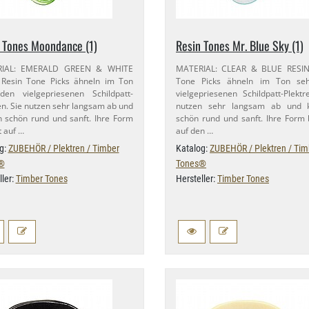
 Tones Moondance (1)
Resin Tones Mr. Blue Sky (1)
IAL: EMERALD GREEN & WHITE
MATERIAL: CLEAR & BLUE RESIN
 Resin Tone Picks ähneln im Ton
Tone Picks ähneln im Ton se
en vielgepriesenen Schildpatt-​
vielgepriesenen Schildpatt-​Plektr
en. Sie nutzen sehr langsam ab und
nutzen sehr langsam ab und k
n schön rund und sanft. Ihre Form
schön rund und sanft. Ihre Form 
t auf …
auf den …
g:
ZUBEHÖR / Plektren / Timber
Katalog:
ZUBEHÖR / Plektren / Tim
®
Tones®
ller:
Timber Tones
Hersteller:
Timber Tones